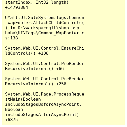
startIndex, Int32 length) 
+14793884

UMall.UI.SaleSystem.Tags.Common
_WapFooter.AttachChildControls(
) in D:\warkspacegit\shop-asp-
baba\UI\Tags\Common_WapFooter.c
s:138

System.Web.UI.Control.EnsureChi
ldControls() +106

System.Web.UI.Control.PreRender
RecursiveInternal() +66

System.Web.UI.Control.PreRender
RecursiveInternal() +256

System.Web.UI.Page.ProcessReque
stMain(Boolean 
includeStagesBeforeAsyncPoint, 
Boolean 
includeStagesAfterAsyncPoint) 