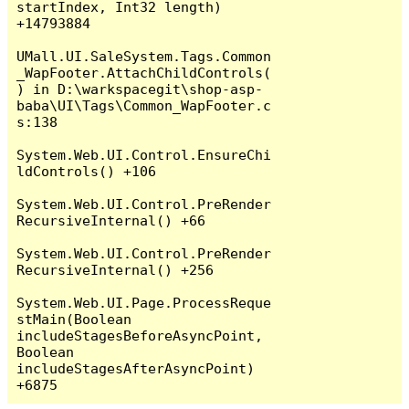
startIndex, Int32 length) 
+14793884

UMall.UI.SaleSystem.Tags.Common
_WapFooter.AttachChildControls(
) in D:\warkspacegit\shop-asp-
baba\UI\Tags\Common_WapFooter.c
s:138

System.Web.UI.Control.EnsureChi
ldControls() +106

System.Web.UI.Control.PreRender
RecursiveInternal() +66

System.Web.UI.Control.PreRender
RecursiveInternal() +256

System.Web.UI.Page.ProcessReque
stMain(Boolean 
includeStagesBeforeAsyncPoint, 
Boolean 
includeStagesAfterAsyncPoint) 