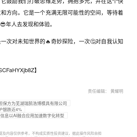
。它鼓励我们打破思维定势，拥抱多元，并在这个快
位和方向。它是一个充满无限可能性的空间，等待着
😎年人去发现和体验。
一次对未知世界的🔥奇妙探险，一次🤔对自我认知
SCFaHYXjb8Z
】
责任编辑： 黄耀明
，被担保方为芜湖瑞鹄浩博模具有限公司
沪银跌近4%
菱信息以AI融合应用加速数字化转型
提及内容仅供参考，不构成实质性投资建议，据此操作风险自担