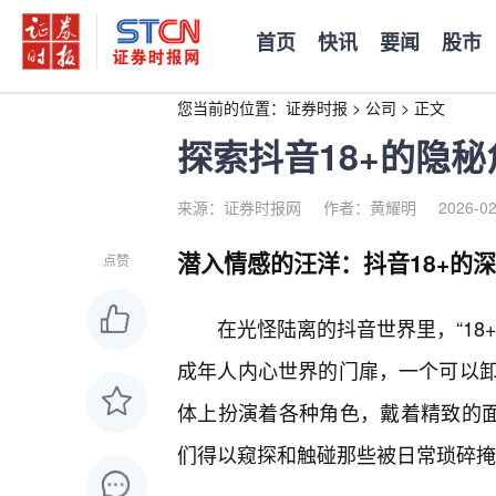
首页
快讯
要闻
股市
您当前的位置：
证券时报
>
公司
>
正文
探索抖音18+的隐
来源：证券时报网
作者：黄耀明
2026-02
潜入情感的汪洋：抖音18+的
点赞
在光怪陆离的抖音世界里，“18
成年人内心世界的门扉，一个可以
体上扮演着各种角色，戴着精致的面
们得以窥探和触碰那些被日常琐碎掩