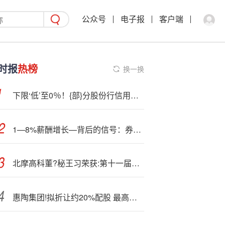
公众号
电子报
客户端
时报
热榜
换一换
下限‘低’至0％！{部}分股份行信用卡透支利率大调整
1—8%薪酬增长—背后的信号：券商行业正在穿越周期
北摩高科董?秘王习荣获:第十一届金麒麟·金牌董秘责任先锋奖
惠陶集团!拟折让约20%配股 最高净筹约540万港元