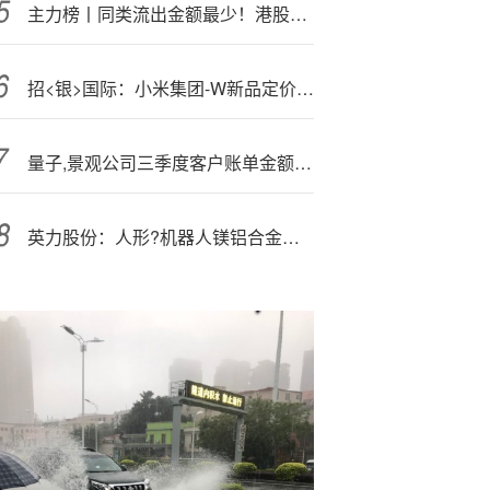
主力榜丨同类流出金额最少！港股通{科}技ETF!富国（520860）仅流出13.9万元
招<银>国际：小米集团-W新品定价具优势 重申“买入”评级
量子,景观公司三季度客户账单金额为1280万美元
英力股份：人形?机器人镁铝合金结构件项目目前已送样