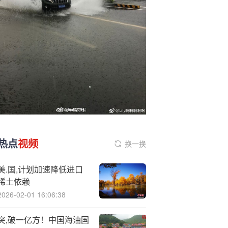
热点
视频
换一换
美.国,计划加速降低进口
稀土依赖
2026-02-01 16:06:38
突,破一亿方！中国海油国