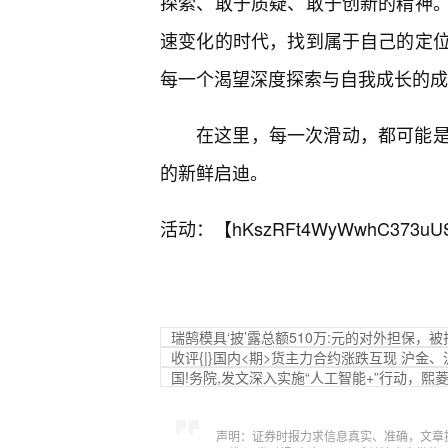
探索、敢于质疑、敢于创新的精神
速变化的时代，找到属于自己的定
每一个渴望深度探索与自我成长的成
在这里，每一次滑动，都可能是
的新鲜启迪。
活动：【
hKszRFt4WyWwhC373uU
瑞鹄模具‘披’露总额510万:元的对外担保
收评{|}国内<期>货主力合约涨跌互现 沪金、
国!务院,发文深入实施“人工智能+”行动，熙
声明：证券时报力求信息真实、准确，文章