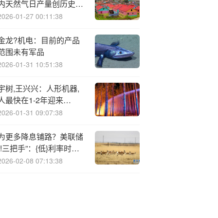
内天然气日产量创历史新
高
2026-01-27 00:11:38
金龙?机电：目前的产品
范围未有军品
2026-01-31 10:51:38
宇树,王兴兴：人形机器,
人最快在1-2年迎来
“ChatGPT时刻”
2026-01-31 09:07:38
为更多降息铺路？美联储
“!三把手”：{低}利率时代
远未结束！
2026-02-08 07:13:38