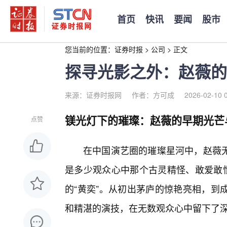
首页
快讯
要闻
股市
您当前的位置：
证券时报
>
公司
>
正文
探寻光影之外：赵薇的
来源：证券时报网
作者：方可成
2026-02-10 
镁光灯下的璀璨：赵薇的早期光芒
点赞
在中国演艺圈的璀璨星河中，赵薇无
是多少观众心中那个古灵精怪、敢爱敢恨
的“黄奕”。从初出茅庐的惊艳亮相，到
和精湛的演技，在无数观众心中留下了